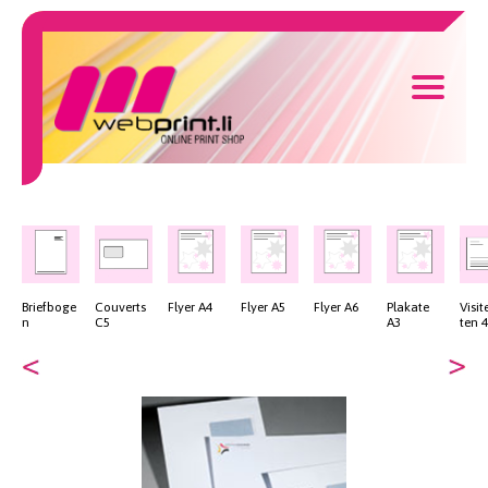
Briefboge
Couverts
Flyer A4
Flyer A5
Flyer A6
Plakate
Visit
n
C5
A3
ten 