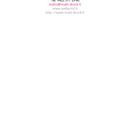
Tel:
+423 377 19 40
mdm@matt-druck.li
www.webprint.li
http://www.matt-druck.li